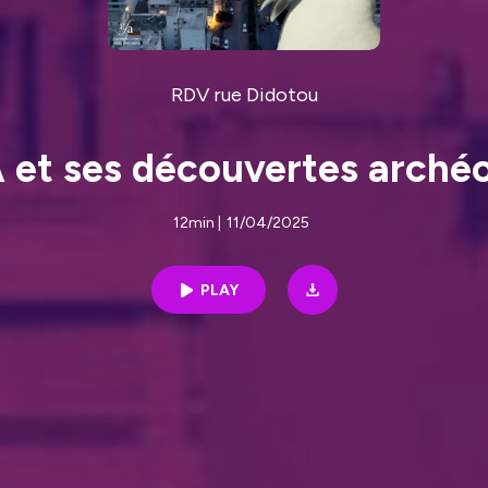
RDV rue Didotou
A et ses découvertes arché
12min
|
11/04/2025
PLAY