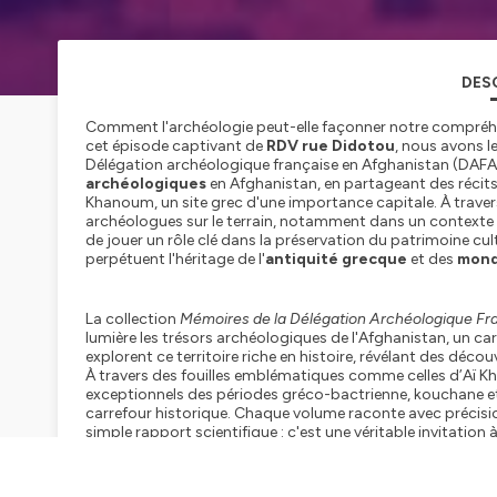
DES
Comment l'archéologie peut-elle façonner notre compréhe
cet épisode captivant de
RDV rue Didotou
, nous avons le
Délégation archéologique française en Afghanistan (DAFA).
archéologiques
en Afghanistan, en partageant des récits h
Khanoum, un site grec d'une importance capitale. À travers 
archéologues sur le terrain, notamment dans un contexte d
de jouer un rôle clé dans la préservation du patrimoine cu
perpétuent l'héritage de l'
antiquité grecque
et des
mond
La collection
Mémoires de la Délégation Archéologique Fr
lumière les trésors archéologiques de l'Afghanistan, un car
explorent ce territoire riche en histoire, révélant des dé
À travers des fouilles emblématiques comme celles d’Aï
exceptionnels des périodes gréco-bactrienne, kouchane et a
carrefour historique. Chaque volume raconte avec précision
simple rapport scientifique : c'est une véritable invitation
Malgré les défis politiques et sécuritaires, la DAFA conti
ces ouvrages essentiels pour tous ceux qui souhaitent co