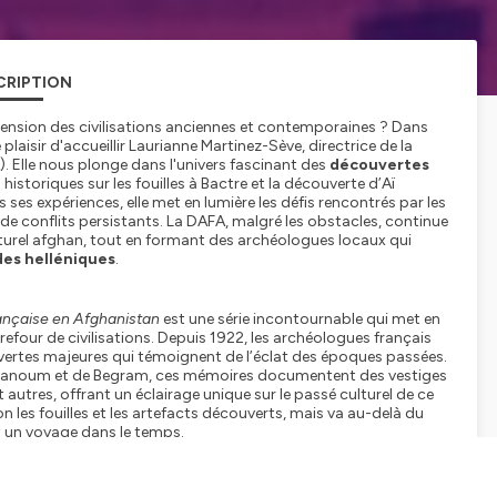
CRIPTION
nsion des civilisations anciennes et contemporaines ? Dans
 plaisir d'accueillir Laurianne Martinez-Sève, directrice de la
 Elle nous plonge dans l'univers fascinant des
découvertes
istoriques sur les fouilles à Bactre et la découverte d’Aï
ses expériences, elle met en lumière les défis rencontrés par les
e conflits persistants. La DAFA, malgré les obstacles, continue
lturel afghan, tout en formant des archéologues locaux qui
es helléniques
.
ançaise en Afghanistan
est une série incontournable qui met en
refour de civilisations. Depuis 1922, les archéologues français
couvertes majeures qui témoignent de l’éclat des époques passées.
 Khanoum et de Begram, ces mémoires documentent des vestiges
utres, offrant un éclairage unique sur le passé culturel de ce
 les fouilles et les artefacts découverts, mais va au-delà du
 à un voyage dans le temps.
nue de préserver et de promouvoir le patrimoine afghan, rendant
mprendre l'Afghanistan sous un autre angle.