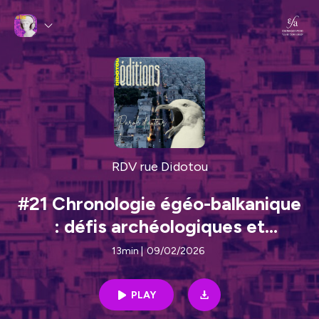
RDV rue Didotou
#21 Chronologie égéo-balkanique
: défis archéologiques et
nouvelles perspectives sur
13min
|
09/02/2026
l'Histoire ancienne par Zoi
Tsirtsoni
PLAY