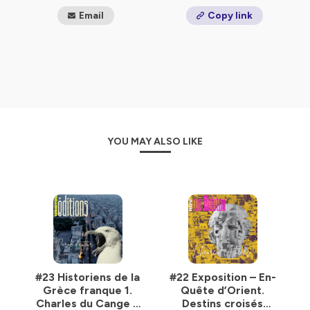
Email
Copy link
www.efa.gr
https://editions.efa.gr
Hébergé par Ausha. Visitez
ausha.co/politique-de-
confidentialite
pour plus d'informations.
YOU MAY ALSO LIKE
#23 Historiens de la
#22 Exposition – En-
Grèce franque 1.
Quête d’Orient.
Charles du Cange –
Destins croisés