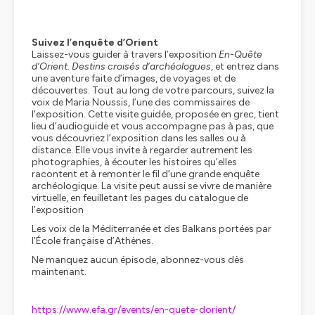
Suivez l’enquête d’Orient
Laissez-vous guider à travers l’exposition
En-Quête
d’Orient. Destins croisés d’archéologues
, et entrez dans
une aventure faite d’images, de voyages et de
découvertes. Tout au long de votre parcours, suivez la
voix de Maria Noussis, l’une des commissaires de
l’exposition. Cette visite guidée, proposée en grec, tient
lieu d’audioguide et vous accompagne pas à pas, que
vous découvriez l’exposition dans les salles ou à
distance. Elle vous invite à regarder autrement les
photographies, à écouter les histoires qu’elles
racontent et à remonter le fil d’une grande enquête
archéologique. La visite peut aussi se vivre de manière
virtuelle, en feuilletant les pages du catalogue de
l’exposition
Les voix de la Méditerranée et des Balkans portées par
l’École française d’Athènes.
Ne manquez aucun épisode, abonnez-vous dès
maintenant.
https://www.efa.gr/events/en-quete-dorient/