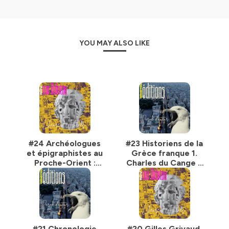
Hébergé par Ausha. Visitez
ausha.co/politique-de-
confidentialite
pour plus d'informations.
YOU MAY ALSO LIKE
#24 Archéologues
#23 Historiens de la
et épigraphistes au
Grèce franque 1.
Proche-Orient :
Charles du Cange –
aventure et
Jean-Alexandre
érudition (XIXe-
Buchon par Gilles
XXe s.) par Pierre-
Grivaud
Louis Gatier
#21 Chronologie
#20 Gilles Grivaud,