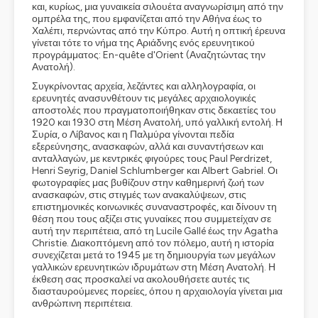
και, κυρίως, μια γυναικεία σιλουέτα αναγνωρίσιμη από την
ομπρέλα της, που εμφανίζεται από την Αθήνα έως το
Χαλέπι, περνώντας από την Κύπρο. Αυτή η οπτική έρευνα
γίνεται τότε το νήμα της Αριάδνης ενός ερευνητικού
προγράμματος: En-quête d'Orient (Αναζητώντας την
Ανατολή).
Συγκρίνοντας αρχεία, λεζάντες και αλληλογραφία, οι
ερευνητές ανασυνθέτουν τις μεγάλες αρχαιολογικές
αποστολές που πραγματοποιήθηκαν στις δεκαετίες του
1920 και 1930 στη Μέση Ανατολή, υπό γαλλική εντολή. Η
Συρία, ο Λίβανος και η Παλμύρα γίνονται πεδία
εξερεύνησης, ανασκαφών, αλλά και συναντήσεων και
ανταλλαγών, με κεντρικές φιγούρες τους Paul Perdrizet,
Henri Seyrig, Daniel Schlumberger και Albert Gabriel. Οι
φωτογραφίες μας βυθίζουν στην καθημερινή ζωή των
ανασκαφών, στις στιγμές των ανακαλύψεων, στις
επιστημονικές κοινωνικές συναναστροφές, και δίνουν τη
θέση που τους αξίζει στις γυναίκες που συμμετείχαν σε
αυτή την περιπέτεια, από τη Lucile Gallé έως την Agatha
Christie. Διακοπτόμενη από τον πόλεμο, αυτή η ιστορία
συνεχίζεται μετά το 1945 με τη δημιουργία των μεγάλων
γαλλικών ερευνητικών ιδρυμάτων στη Μέση Ανατολή. Η
έκθεση σας προσκαλεί να ακολουθήσετε αυτές τις
διασταυρούμενες πορείες, όπου η αρχαιολογία γίνεται μια
ανθρώπινη περιπέτεια.