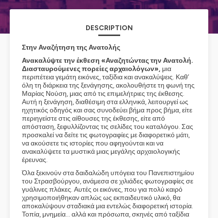
DESCRIPTION
Στην Αναζήτηση της Ανατολής
Ανακαλύψτε την έκθεση «Αναζητώντας την Ανατολή.
Διασταυρούμενες πορείες αρχαιολόγων»,
μια
περιπέτεια γεμάτη εικόνες, ταξίδια και ανακαλύψεις. Καθ’
όλη τη διάρκεια της ξενάγησης, ακολουθήστε τη φωνή της
Μαρίας Νούση, μιας από τις επιμελήτριες της έκθεσης.
Αυτή η ξενάγηση, διαθέσιμη στα ελληνικά, λειτουργεί ως
ηχητικός οδηγός και σας συνοδεύει βήμα προς βήμα, είτε
περιηγείστε στις αίθουσες της έκθεσης, είτε από
απόσταση, ξεφυλλίζοντας τις σελίδες του καταλόγου. Σας
προσκαλεί να δείτε τις φωτογραφίες με διαφορετικό μάτι,
να ακούσετε τις ιστορίες που αφηγούνται και να
ανακαλύψετε τα μυστικά μιας μεγάλης αρχαιολογικής
έρευνας.
Όλα ξεκινούν στα δαιδαλώδη υπόγεια του Πανεπιστημίου
του Στρασβούργου, ανάμεσα σε χιλιάδες φωτογραφίες σε
γυάλινες πλάκες. Αυτές οι εικόνες, που για πολύ καιρό
χρησιμοποιήθηκαν απλώς ως εκπαιδευτικό υλικό, θα
αποκαλύψουν σταδιακά μια εντελώς διαφορετική ιστορία.
Τοπία, μνημεία... αλλά και πρόσωπα, σκηνές από ταξίδια