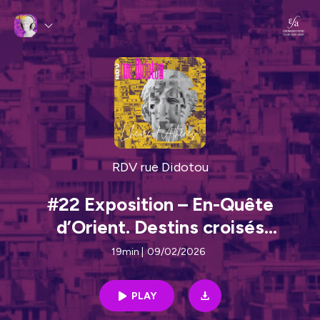
RDV rue Didotou
#22 Exposition – En-Quête
d’Orient. Destins croisés
d’archéologues - 'Eκθεση -
19min
|
09/02/2026
Αναζητώντας την Ανατολή.
Διασταυρούμενες πορείες
PLAY
αρχαιολόγων